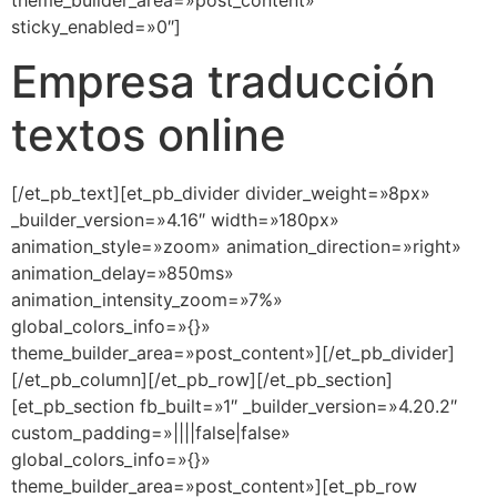
theme_builder_area=»post_content»
sticky_enabled=»0″]
Empresa traducción
textos online
[/et_pb_text][et_pb_divider divider_weight=»8px»
_builder_version=»4.16″ width=»180px»
animation_style=»zoom» animation_direction=»right»
animation_delay=»850ms»
animation_intensity_zoom=»7%»
global_colors_info=»{}»
theme_builder_area=»post_content»][/et_pb_divider]
[/et_pb_column][/et_pb_row][/et_pb_section]
[et_pb_section fb_built=»1″ _builder_version=»4.20.2″
custom_padding=»||||false|false»
global_colors_info=»{}»
theme_builder_area=»post_content»][et_pb_row