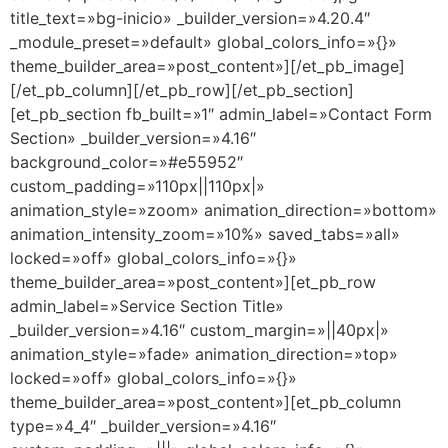
title_text=»bg-inicio» _builder_version=»4.20.4″
_module_preset=»default» global_colors_info=»{}»
theme_builder_area=»post_content»][/et_pb_image]
[/et_pb_column][/et_pb_row][/et_pb_section]
[et_pb_section fb_built=»1″ admin_label=»Contact Form
Section» _builder_version=»4.16″
background_color=»#e55952″
custom_padding=»110px||110px|»
animation_style=»zoom» animation_direction=»bottom»
animation_intensity_zoom=»10%» saved_tabs=»all»
locked=»off» global_colors_info=»{}»
theme_builder_area=»post_content»][et_pb_row
admin_label=»Service Section Title»
_builder_version=»4.16″ custom_margin=»||40px|»
animation_style=»fade» animation_direction=»top»
locked=»off» global_colors_info=»{}»
theme_builder_area=»post_content»][et_pb_column
type=»4_4″ _builder_version=»4.16″