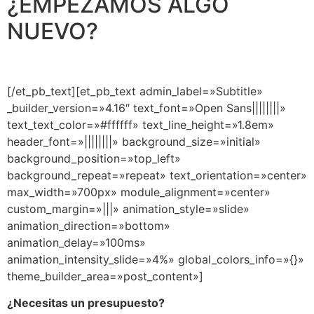
¿EMPEZAMOS ALGO
NUEVO?
Escríbeme
[/et_pb_text][et_pb_text admin_label=»Subtitle»
_builder_version=»4.16″ text_font=»Open Sans||||||||»
text_text_color=»#ffffff» text_line_height=»1.8em»
header_font=»||||||||» background_size=»initial»
background_position=»top_left»
background_repeat=»repeat» text_orientation=»center»
max_width=»700px» module_alignment=»center»
custom_margin=»|||» animation_style=»slide»
animation_direction=»bottom»
animation_delay=»100ms»
animation_intensity_slide=»4%» global_colors_info=»{}»
theme_builder_area=»post_content»]
¿Necesitas un presupuesto?