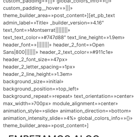
custom_padding=»|||» global_colors_info=»{}»
custom_padding__hover=»|||»
theme_builder_area=»post_content»][et_pb_text
admin_label=»Title» _builder_version=»4.16″
text_font=»Montserrat||||||||»
text_text_color=»#747d88″ text_line_height=»1.9em»
header_font=»||||||||» header_2_font=»Open
Sans|800|||||||» header_2_text_color=»#911c1e»
header_2_font_size=»47px»
header_2_letter_spacing=»1px»
header_2_line_height=»1.3em»
background_size=»initial»
background_position=»top_left»
background_repeat=»repeat» text_orientation=»center»
max_width=»700px» module_alignment=»center»
animation_style=»slide» animation_direction=»bottom»
animation_intensity_slide=»4%» global_colors_info=»{}»
theme_builder_area=»post_content»]