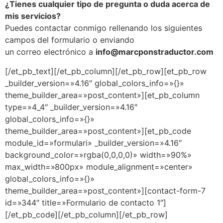
¿Tienes cualquier tipo de pregunta o duda acerca de
mis servicios?
Puedes contactar conmigo rellenando los siguientes
campos del formulario o enviando
un correo electrónico a
info@marcponstraductor.com
[/et_pb_text][/et_pb_column][/et_pb_row][et_pb_row
_builder_version=»4.16″ global_colors_info=»{}»
theme_builder_area=»post_content»][et_pb_column
type=»4_4″ _builder_version=»4.16″
global_colors_info=»{}»
theme_builder_area=»post_content»][et_pb_code
module_id=»formulari» _builder_version=»4.16″
background_color=»rgba(0,0,0,0)» width=»90%»
max_width=»800px» module_alignment=»center»
global_colors_info=»{}»
theme_builder_area=»post_content»][contact-form-7
id=»344″ title=»Formulario de contacto 1″]
[/et_pb_code][/et_pb_column][/et_pb_row]