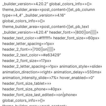
_builder_version=»4.20.2″ global_colors_info=»{}»
theme_builder_area=»post_content»][et_pb_column
type=»4_4″ _builder_version=»4.16″
global_colors_info=»{}»
theme_builder_area=»post_content»][et_pb_text
_builder_version=»4.20.4″ header_font=»|800||on|||||»
header_text_color=»#ffffff» header_font_size=»60px»
header_letter_spacing=»1px»
header_2_font=»|700||on|||||»
header_2_text_color=»#e63429″
header_2_font_size=»17px»
header_2_letter_spacing=»1px» animation_style=»slide»
animation_direction=»right» animation_delay=»550ms»
animation_intensity_slide=»7%» hover_enabled=»0″
header_font_size_tablet=»»
header_font_size_phone=»40px»
header_font_size_last_edited=»on|phone»
global_colors_info=»{}»