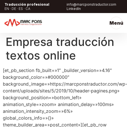
Traducción profesional
info@marcponstraductor.com
EN · DE · ES · CA
LinkedIn
Menú
Empresa traducción
textos online
[et_pb_section fb_built=»1″ _builder_version=»4.16″
background_color=»#000000″
background_image=»https://marcponstraductor.com/wp
content/uploads/sites/5/2019/10/header-pagines.png»
background_position=»bottom_left»
animation_style=»zoom» animation_delay=»100ms»
animation_intensity_zoom=»6%»
global_colors_info=»{}»
theme_builder_area=»post_content»][et_pb_row