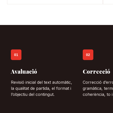
01
02
Avaluació
Correcció
Revisió inicial del text automàtic,
Correcció d’erro
la qualitat de partida, el format i
gramàtica, term
l’objectiu del contingut.
coherència, to i 