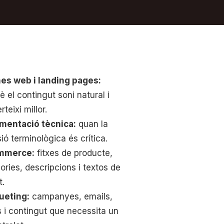
es web i landing pages:
è el contingut soni natural i
teixi millor.
mentació tècnica:
quan la
ió terminològica és crítica.
mmerce:
fitxes de producte,
ories, descripcions i textos de
t.
ueting:
campanyes, emails,
ts i contingut que necessita un