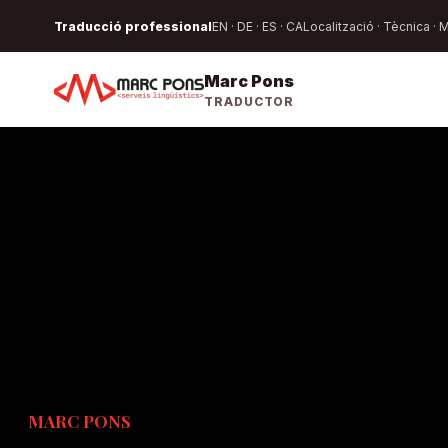
Traducció professional
EN · DE · ES · CA
Localització · Tècnica · 
Marc Pons
TRADUCTOR
MARC PONS