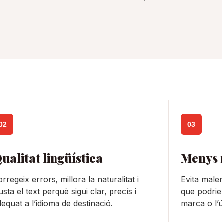
02
03
ualitat lingüística
Menys 
rregeix errors, millora la naturalitat i
Evita male
usta el text perquè sigui clar, precís i
que podrien
equat a l’idioma de destinació.
marca o l’ú