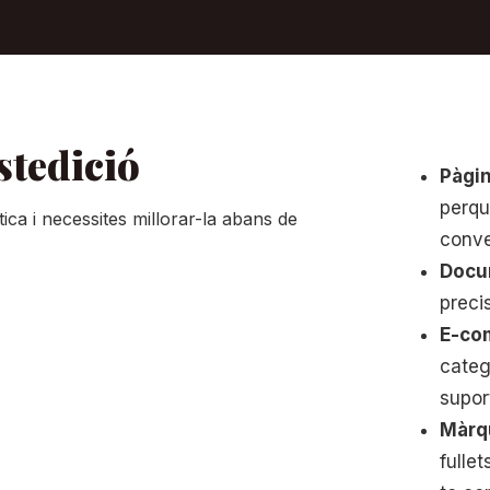
stedició
Pàgin
perqu
ica i necessites millorar-la abans de
conver
Docu
precis
E-co
categ
supor
Màrq
fulle