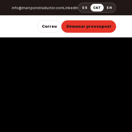
info@marcponstraductor.com
LinkedIn
ES
CAT
EN
Correu
Demanar pressupost