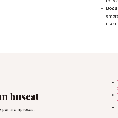
to con
Docu
empre
i cont
an buscat
ió per a empreses.