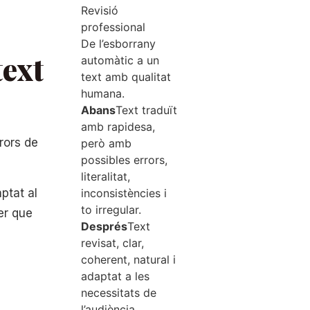
Revisió
professional
De l’esborrany
text
automàtic a un
text amb qualitat
humana.
Abans
Text traduït
amb rapidesa,
rors de
però amb
possibles errors,
literalitat,
ptat al
inconsistències i
to irregular.
fer que
Després
Text
revisat, clar,
coherent, natural i
adaptat a les
necessitats de
l’audiència.