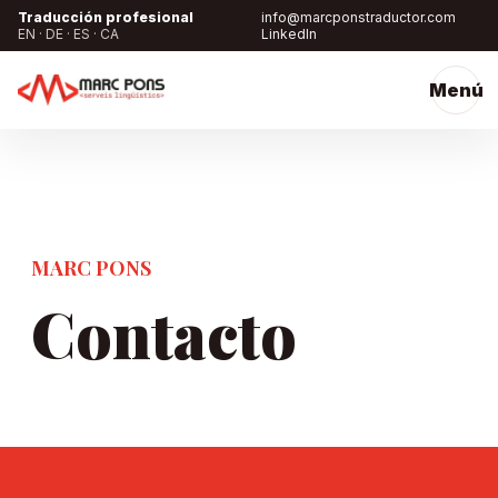
Traducción profesional
info@marcponstraductor.com
EN · DE · ES · CA
LinkedIn
Menú
MARC PONS
Contacto