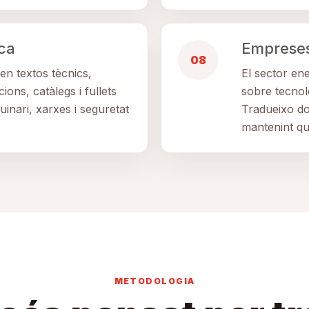
ca
Empreses 
08
en textos tècnics,
El sector en
ions, catàlegs i fullets
sobre tecnolo
inari, xarxes i seguretat
Tradueixo do
mantenint qua
METODOLOGIA