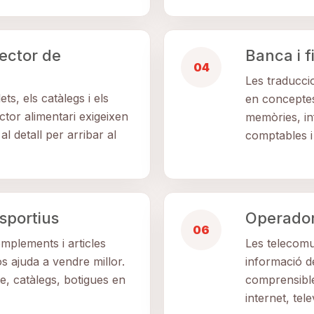
sector de
Banca i 
04
Les traducci
ets, els catàlegs i els
en conceptes
ctor alimentari exigeixen
memòries, in
al detall per arribar al
comptables i 
sportius
Operador
06
plements i articles
Les telecomun
tos ajuda a vendre millor.
informació d
, catàlegs, botigues en
comprensibles
internet, tele