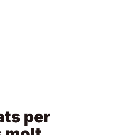
ats per
 molt