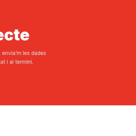
ecte
s, envia’m les dades
 i al termini.