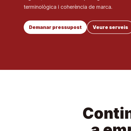
terminològica i coherència de marca.
Demanar pressupost
Veure serveis
Contin
a em