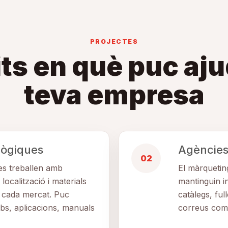
PROJECTES
s en què puc aju
teva empresa
lògiques
Agències 
02
es treballen amb
El màrqueting
localització i materials
mantinguin in
 cada mercat. Puc
catàlegs, fu
bs, aplicacions, manuals
correus come