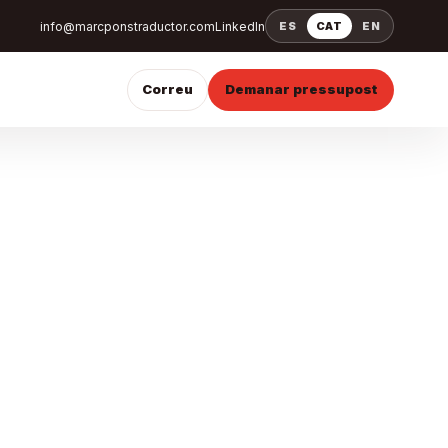
info@marcponstraductor.com
LinkedIn
ES
CAT
EN
Correu
Demanar pressupost