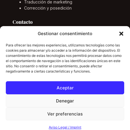
Traducción de marketing
Corrección y posedición
Contacto
Gestionar consentimiento
Email
info@marcponstraductor.com
Para ofrecer las mejores experiencias, utilizamos tecnologías como las
Idiomas
cookies para almacenar y/o acceder a la información del dispositivo. El
consentimiento de estas tecnologías nos permitirá procesar datos como
Inglés, alemán, español y catalán.
el comportamiento de navegación o las identificaciones únicas en este
sitio. No consentir o retirar el consentimiento, puede afectar
negativamente a ciertas características y funciones.
LinkedIn
Aceptar
Denegar
© Marc Pons Traductor. Servicios profesionales de
traducción.
Ver preferencias
Contact us
Aviso legal
Privacidad
Cookies
Aviso Legal / Imprint