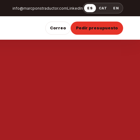
info@marcponstraductor.com
LinkedIn
ES
CAT
EN
Correo
Pedir presupuesto