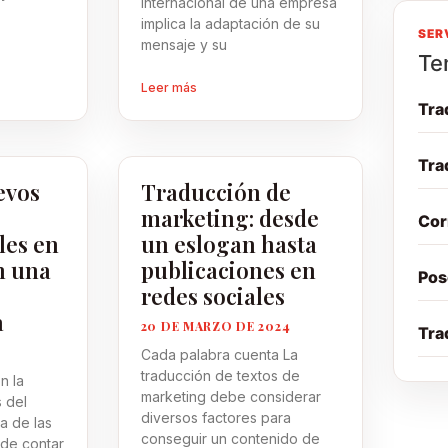
internacional de una empresa
implica la adaptación de su
SER
mensaje y su
Te
Leer más
Tra
Tra
evos
Traducción de
marketing: desde
Cor
les en
un eslogan hasta
n una
publicaciones en
Pos
redes sociales
a
20 DE MARZO DE 2024
Tra
Cada palabra cuenta La
traducción de textos de
n la
marketing debe considerar
s del
diversos factores para
a de las
conseguir un contenido de
 de contar