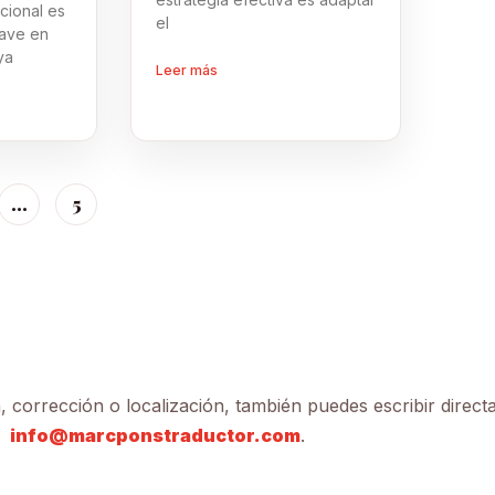
cional es
el
lave en
ya
Leer más
…
5
 corrección o localización, también puedes escribir direc
info@marcponstraductor.com
.