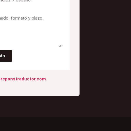
sto
rcponstraductor.com
.