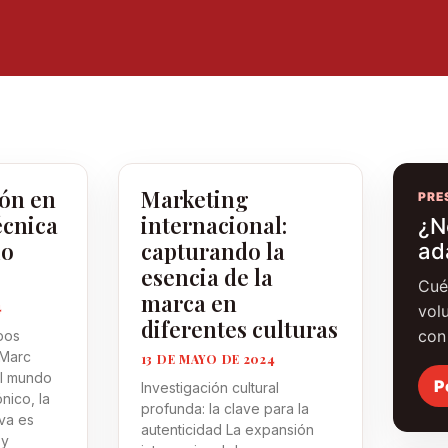
ión en
Marketing
PRE
écnica
internacional:
¿N
io
capturando la
ad
esencia de la
Cué
marca en
4
vol
diferentes culturas
con
pos
 Marc
13 DE MAYO DE 2024
el mundo
P
Investigación cultural
nico, la
profunda: la clave para la
va es
autenticidad La expansión
 y