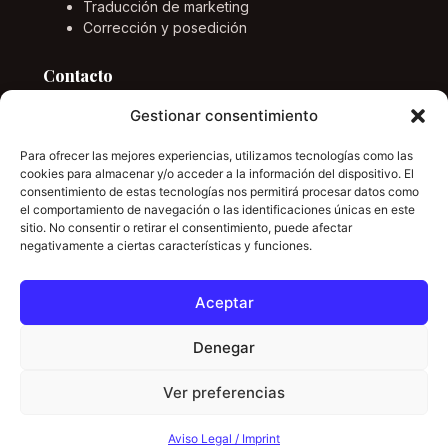
Traducción de marketing
Corrección y posedición
Contacto
Gestionar consentimiento
Email
info@marcponstraductor.com
Para ofrecer las mejores experiencias, utilizamos tecnologías como las
Idiomas
cookies para almacenar y/o acceder a la información del dispositivo. El
consentimiento de estas tecnologías nos permitirá procesar datos como
Inglés, alemán, español y catalán.
el comportamiento de navegación o las identificaciones únicas en este
sitio. No consentir o retirar el consentimiento, puede afectar
negativamente a ciertas características y funciones.
LinkedIn
Aceptar
Denegar
© Marc Pons Traductor. Servicios profesionales de
traducción.
Ver preferencias
Contact us
Aviso legal
Privacidad
Cookies
Aviso Legal / Imprint